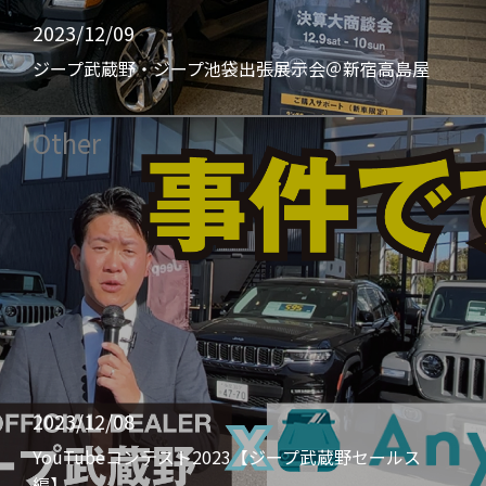
2023/12/09
ジープ武蔵野・ジープ池袋出張展示会＠新宿高島屋
Other
2023/12/08
YouTubeコンテスト2023【ジープ武蔵野セールス
編】