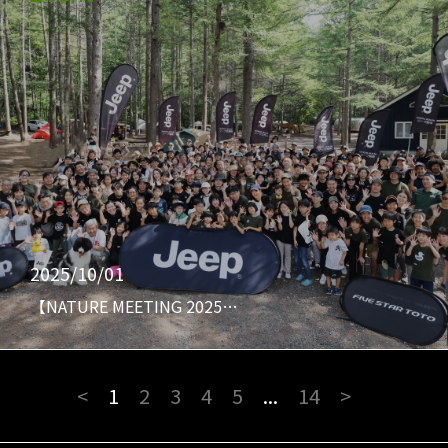
2025/10/01
【NATURE MEETING 2025…
<
1
2
3
4
5
...
14
>