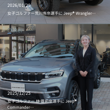
2026/01/29
女子ゴルファー荒川侑奈選手に Jeep® Wrangler…
Other
2025/12/25
女子ゴルファー 林 亜莉奈選手に Jeep®
Commander…