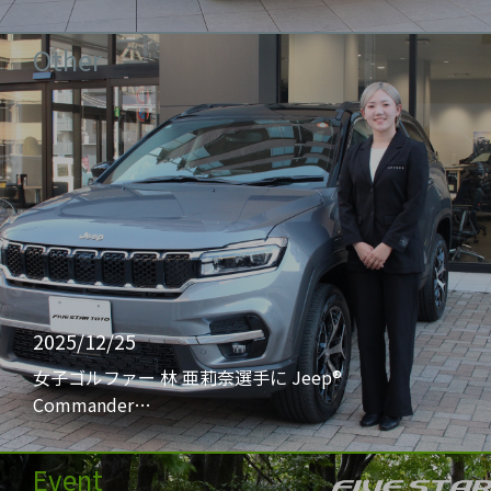
Other
2025/12/25
女子ゴルファー 林 亜莉奈選手に Jeep®
Commander…
Event