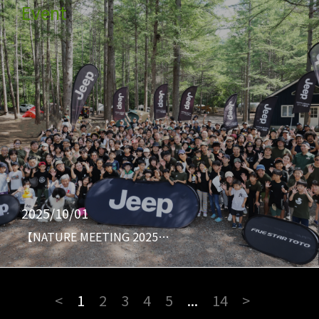
Event
2025/10/01
【NATURE MEETING 2025…
<
1
2
3
4
5
...
14
>