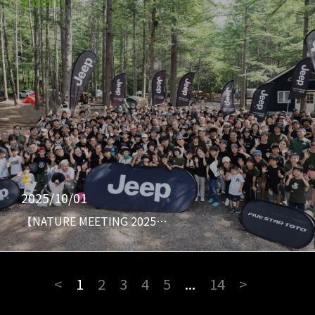
2025/10/01
【NATURE MEETING 2025…
<
1
2
3
4
5
...
14
>