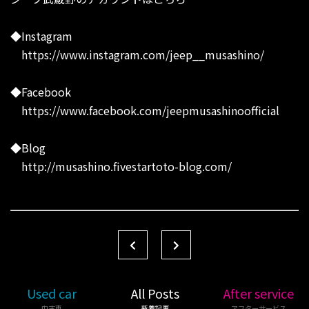
◆Instagram
https://www.instagram.com/jeep__musashino/
◆Facebook
https://www.facebook.com/jeepmusashinoofficial
◆Blog
http://musashino.fivestartoto-blog.com/
Used car
All Posts
After service
中古車
新着記事
アフターサービス