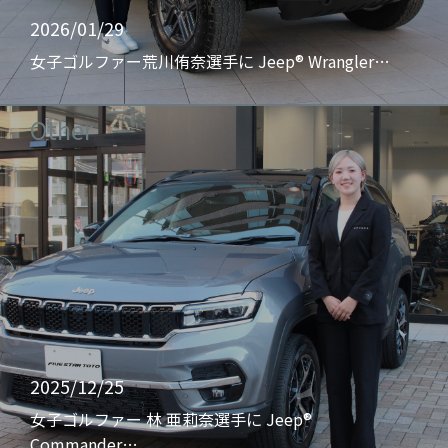
2026/01/29
女子ゴルファー荒川侑奈選手に Jeep® Wrangler…
Other
2025/12/25
女子ゴルファー 林 亜莉奈選手に Jeep®
Commander…