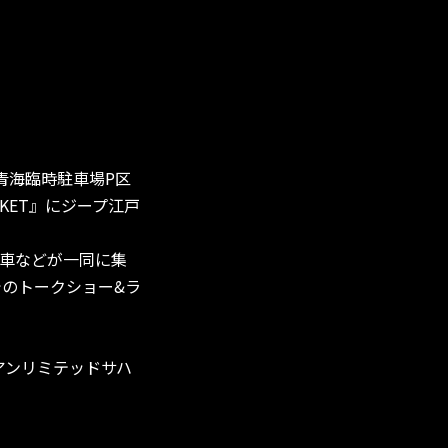
東区青海臨時駐車場P区
ARKET』にジープ江戸
V車などが一同に集
でのトークショー&ラ
アンリミテッドサハ