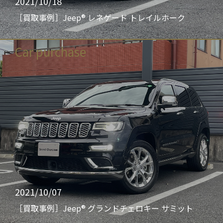
2021/10/18
［買取事例］Jeep® レネゲード トレイルホーク
Car purchase
2021/10/07
［買取事例］Jeep® グランドチェロキー サミット