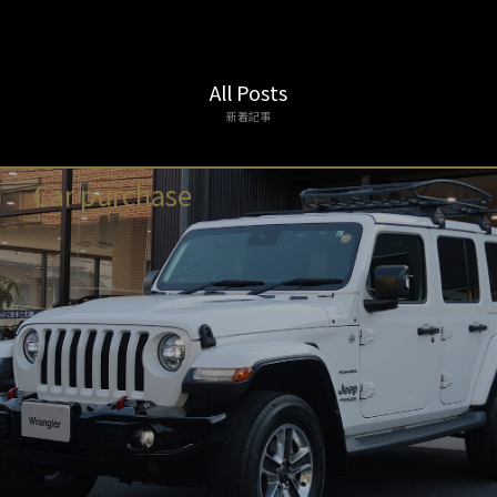
All Posts
新着記事
Car purchase