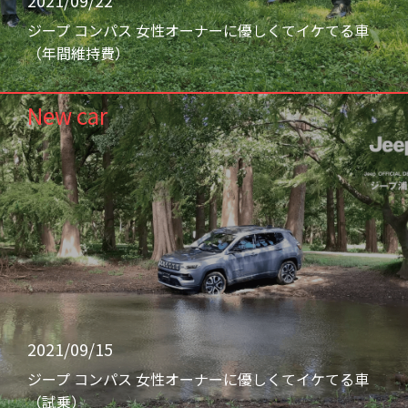
ジープ コンパス 女性オーナーに優しくてイケてる車
（年間維持費）
New car
2021/09/15
ジープ コンパス 女性オーナーに優しくてイケてる車
（試乗）