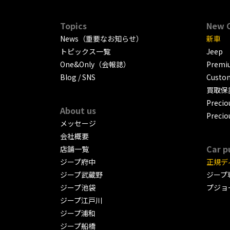
Topics
New 
News（重要なお知らせ）
新車
トピックス一覧
Jeep
One&Only（会報誌）
Premiu
Blog / SNS
Custo
買取保
Precio
About us
Precio
メッセージ
会社概要
Car p
店舗一覧
ジープ府中
正規デ
ジープ武蔵野
ジープ
ジープ池袋
プジョ
ジープ江戸川
ジープ浦和
ジープ船橋