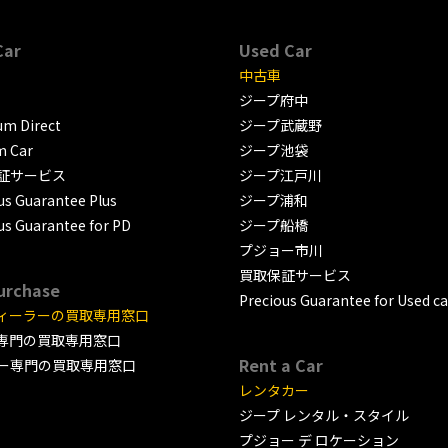
Car
Used Car
中古車
ジープ府中
m Direct
ジープ武蔵野
m Car
ジープ池袋
証サービス
ジープ江戸川
us Guarantee Plus
ジープ浦和
us Guarantee for PD
ジープ船橋
プジョー市川
買取保証サービス
urchase
Precious Guarantee for Used ca
ィーラーの買取専用窓口
専門の買取専用窓口
Rent a Car
ー専門の買取専用窓口
レンタカー
ジープ レンタル・スタイル
プジョー デ ロケーション