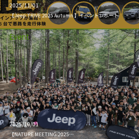
2025/11/01
【Jeep TRIVE 2025 Autumn 】イベントレポート
Event
2025/10/01
【NATURE MEETING 2025…