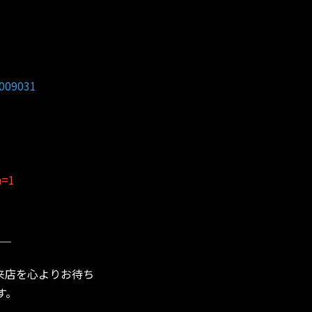
2009031
n=1
＿
来店を心よりお待ち
す。
＿