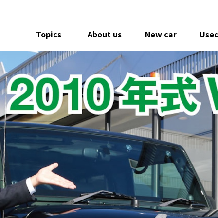
Topics
About us
New car
Used