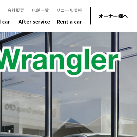
会社概要
店舗一覧
リコール情報
オーナー様へ
 car
After service
Rent a car