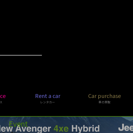
ice
Rent a car
Car purchase
ス
レンタカー
車の買取
Event