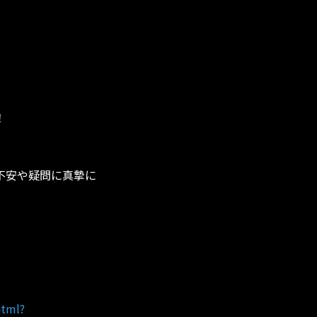
！
不安や疑問に真摯に
html?