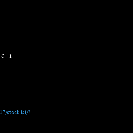
３６−１
7/stocklist/?