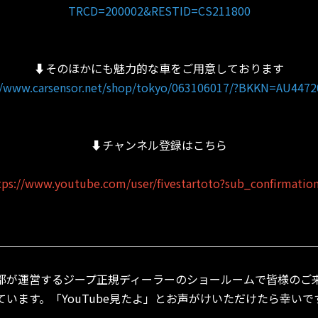
TRCD=200002&RESTID=CS211800
⬇︎そのほかにも魅力的な車をご用意しております
//www.carsensor.net/shop/tokyo/063106017/?BKKN=AU447
⬇︎チャンネル登録はこちら
tps://www.youtube.com/user/fivestartoto?sub_confirmatio
＿＿＿＿＿＿＿＿＿＿＿＿＿＿＿＿＿＿＿＿＿＿＿＿＿＿＿＿
都が運営するジープ正規ディーラーのショールームで皆様のご
ています。「YouTube見たよ」とお声がけいただけたら幸いで
＿＿＿＿＿＿＿＿＿＿＿＿＿＿＿＿＿＿＿＿＿＿＿＿＿＿＿＿