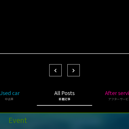
Used car
All Posts
After serv
中古車
新着記事
アフターサービ
Event