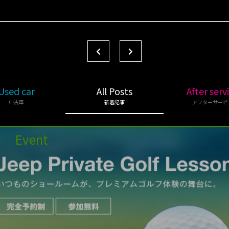
Used car
All Posts
After serv
中古車
新着記事
アフターサービ
Event