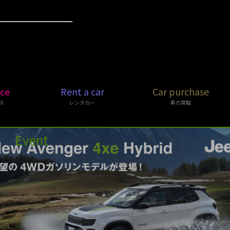
ice
Rent a car
Car purchase
ス
レンタカー
車の買取
Event