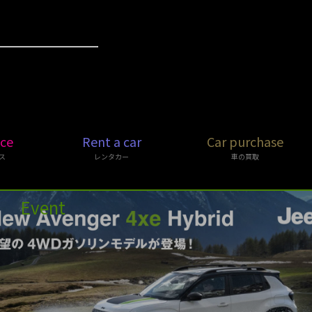
ice
Rent a car
Car purchase
ス
レンタカー
車の買取
Event