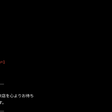
n=1
＿
来店を心よりお待ち
す。
＿