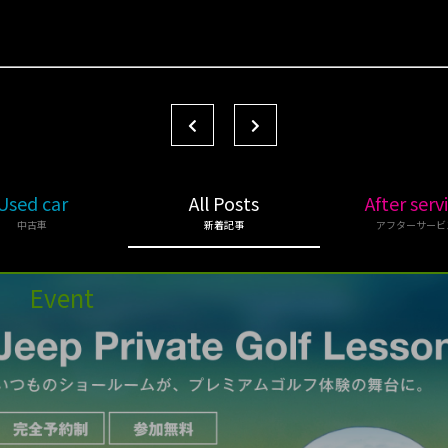
Used car
All Posts
After serv
中古車
新着記事
アフターサービ
Event