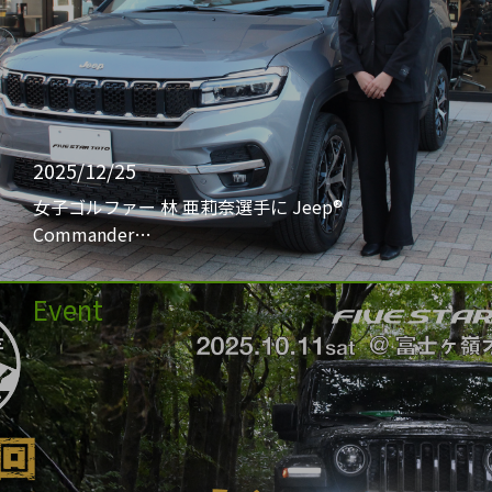
2025/12/25
女子ゴルファー 林 亜莉奈選手に Jeep®
Commander…
Event