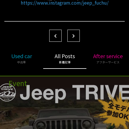
https://www.instagram.com/jeep_fuchu/
Used car
All Posts
After service
中古車
新着記事
アフターサービス
Event