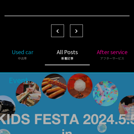
Used car
All Posts
After service
中古車
新着記事
アフターサービス
Event