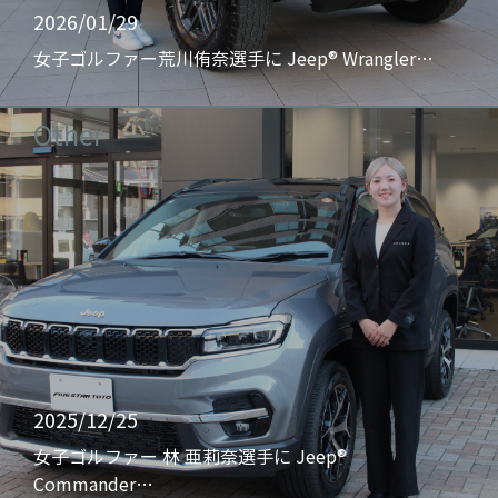
2026/01/29
女子ゴルファー荒川侑奈選手に Jeep® Wrangler…
Other
2025/12/25
女子ゴルファー 林 亜莉奈選手に Jeep®
Commander…