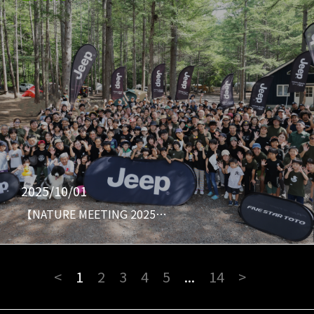
2025/10/01
【NATURE MEETING 2025…
<
1
2
3
4
5
...
14
>