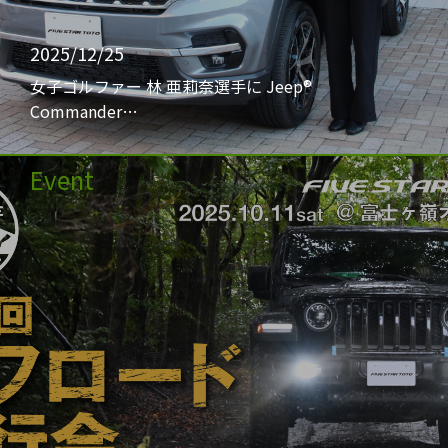
2025/12/25
女子ゴルファー 林 亜莉奈選手に Jeep®
Commander…
Event