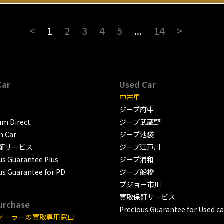
<
1
2
3
4
5
...
14
>
Car
Used Car
中古車
ジープ府中
m Direct
ジープ武蔵野
m Car
ジープ池袋
証サービス
ジープ江戸川
us Guarantee Plus
ジープ浦和
us Guarantee for PD
ジープ船橋
プジョー市川
買取保証サービス
urchase
Precious Guarantee for Used ca
ィーラーの買取専用窓口