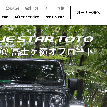
会社概要
店舗一覧
リコール情報
オーナー様へ
 car
After service
Rent a car