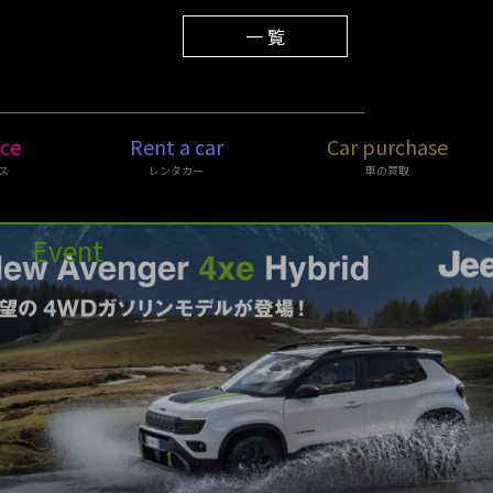
2026.02.02
営業時間変更のお知らせ
一 覧
ice
Rent a car
Car purchase
ス
レンタカー
車の買取
Event