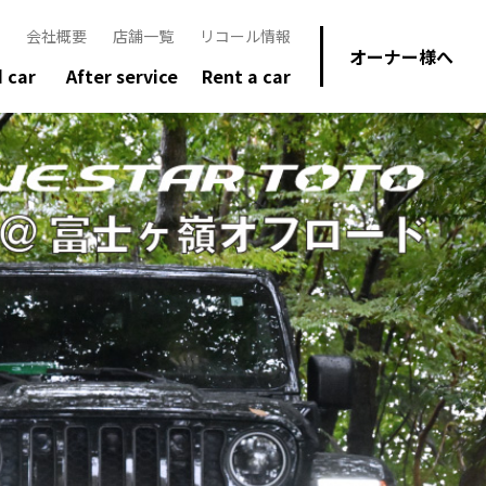
会社概要
店舗一覧
リコール情報
オーナー様へ
 car
After service
Rent a car