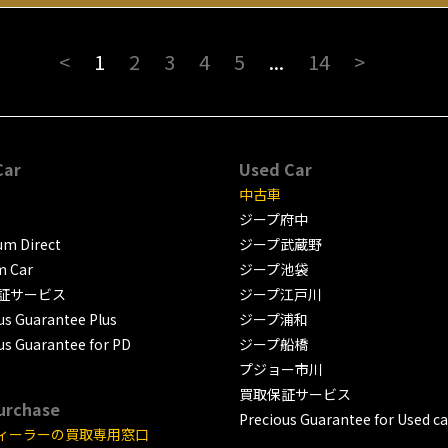
<
1
2
3
4
5
...
14
>
Car
Used Car
中古車
ジープ府中
m Direct
ジープ武蔵野
m Car
ジープ池袋
証サービス
ジープ江戸川
us Guarantee Plus
ジープ浦和
us Guarantee for PD
ジープ船橋
プジョー市川
買取保証サービス
urchase
Precious Guarantee for Used ca
ィーラーの買取専用窓口