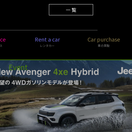
2025.12.01
年末年始休業のご案内
一 覧
ice
Rent a car
Car purchase
ス
レンタカー
車の買取
Event