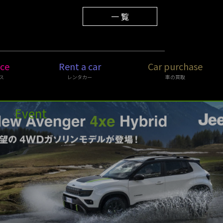
2025.12.01
年末年始休業のご案内
一 覧
ice
Rent a car
Car purchase
ス
レンタカー
車の買取
Event