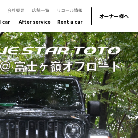
会社概要
店舗一覧
リコール情報
オーナー様へ
 car
After service
Rent a car