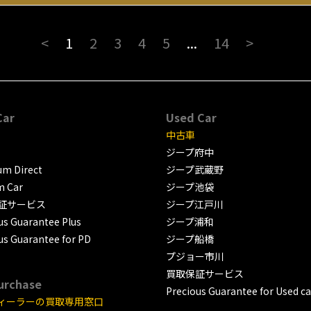
<
1
2
3
4
5
...
14
>
Car
Used Car
中古車
ジープ府中
m Direct
ジープ武蔵野
m Car
ジープ池袋
証サービス
ジープ江戸川
us Guarantee Plus
ジープ浦和
us Guarantee for PD
ジープ船橋
プジョー市川
買取保証サービス
urchase
Precious Guarantee for Used ca
ィーラーの買取専用窓口