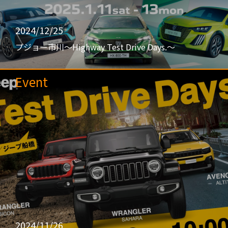
2024/12/25
プジョー市川〜Highway Test Drive Days.〜
Event
2024/11/26