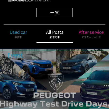
一 覧
Used car
All Posts
After service
中古車
新着記事
アフターサービス
Event