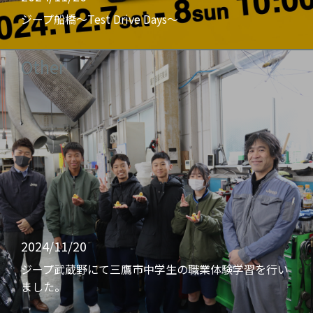
ジープ船橋〜Test Drive Days〜
Other
2024/11/20
ジープ武蔵野にて三鷹市中学生の職業体験学習を行い
ました。