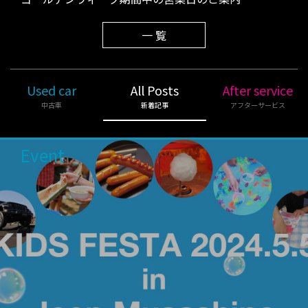
一 覧
Used car
All Posts
After service
中古車
新着記事
アフターサービス
Event