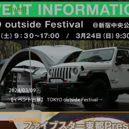
Event
2024/03/09
【イベント出展】 TOKYO outside Festival…
Campaign