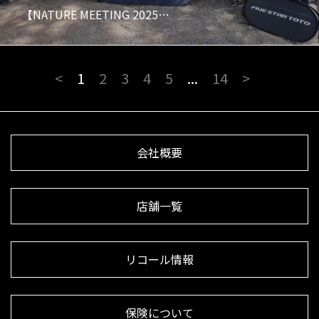
【NATURE MEETING 2025…
<
1
2
3
4
5
...
14
>
会社概要
店舗一覧
リコール情報
保険について