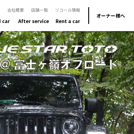
会社概要
店舗一覧
リコール情報
オーナー様へ
 car
After service
Rent a car