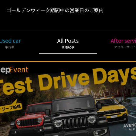
1
ゴールデンウィーク期間中の営業日のご案内
Used car
All Posts
After serv
中古車
新着記事
アフターサービ
Event