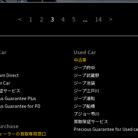
<
1
2
3
4
5
...
14
>
Car
Used Car
中古車
ジープ府中
m Direct
ジープ武蔵野
m Car
ジープ池袋
証サービス
ジープ江戸川
us Guarantee Plus
ジープ浦和
us Guarantee for PD
ジープ船橋
プジョー市川
買取保証サービス
urchase
Precious Guarantee for Used ca
ィーラーの買取専用窓口