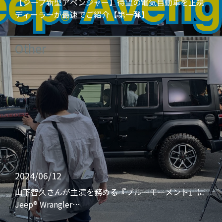
【ジープ新型アベンジャー】待望の電気自動車を正規
ディーラーが最速でご紹介【第一弾】
Other
2024/06/12
山下智久さんが主演を務める『ブルーモーメント』に
Jeep® Wrangler…