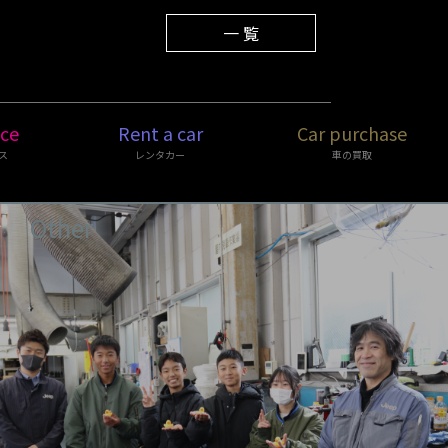
2026.02.02
営業時間変更のお知らせ
一 覧
ice
Rent a car
Car purchase
ス
レンタカー
車の買取
Other