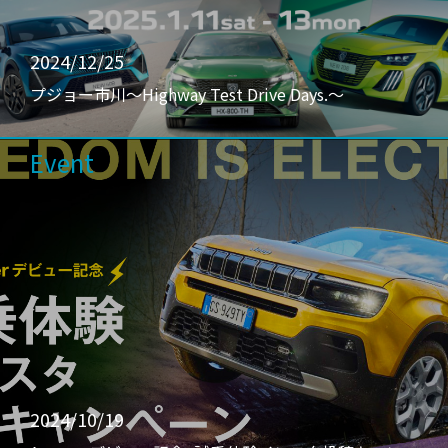
2024/12/25
プジョー市川〜Highway Test Drive Days.〜
Event
2024/10/19