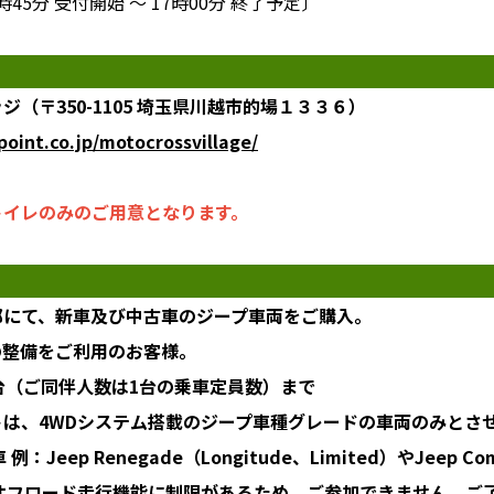
45分 受付開始 ～ 17時00分 終了予定〕
（〒350-1105 埼玉県川越市的場１３３６）
oint.co.jp/motocrossvillage/
トイレのみのご用意となります。
都にて、新車及び中古車のジープ車両をご購入。
の整備をご利用のお客様。
台（ご同伴人数は1台の乗車定員数）まで
は、4WDシステム搭載のジープ車種グレードの車両のみとさ
：Jeep Renegade（Longitude、Limited）やJeep Co
）等はオフロード走行機能に制限があるため、ご参加できません。ご