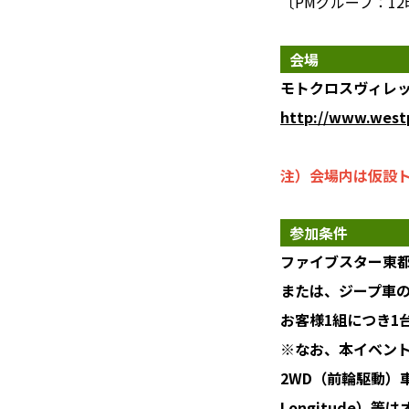
〔PMグループ：12時
会場
モトクロスヴィレッジ
http://www.westp
注）会場内は仮設
参加条件
ファイブスター東
または、ジープ車
お客様1組につき1
※なお、本イベント
2WD（前輪駆動）車 例
Longitude