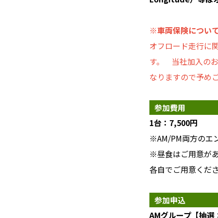
※車両保険につい
オフロード走行に
す。 当社加入の
なりますので予め
参加費用
1台：7,500円
※AM/PM両方の
※昼食はご用意が
各自でご用意くだ
参加申込
AMグループ【抽選