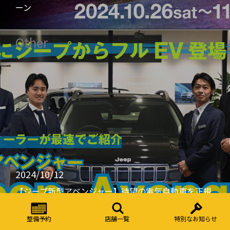
ーン
Other
2024/10/12
【ジープ新型アベンジャー】待望の電気自動車を正規
ディーラーが最速でご紹介【第一弾】
整備予約
店舗一覧
特別なお知らせ