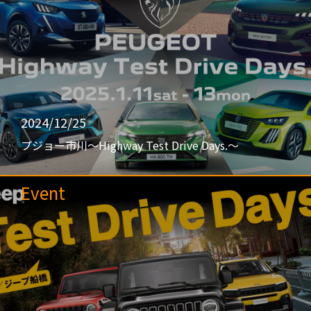
2024/12/25
プジョー市川〜Highway Test Drive Days.〜
Event