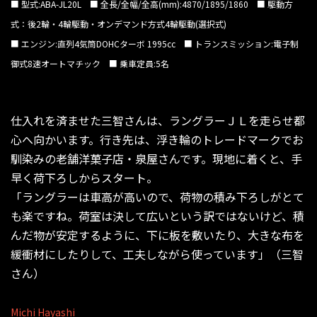
■ 型式:ABA-JL20L ■ 全長/全幅/全高(mm):4870/1895/1860 ■ 駆動方
式：後2輪・4輪駆動・オンデマンド方式4輪駆動(選択式)
■ エンジン:直列4気筒DOHCターボ 1995cc ■ トランスミッション:電子制
御式8速オートマチック ■ 乗車定員:5名
仕入れを済ませた三智さんは、ラングラーＪＬを走らせ都
心へ向かいます。行き先は、浮き輪のトレードマークでお
馴染みの老舗洋菓子店・泉屋さんです。現地に着くと、手
早く荷下ろしからスタート。
「ラングラーは車高が高いので、荷物の積み下ろしがとて
も楽ですね。荷室は決して広いという訳ではないけど、積
んだ物が安定するように、下に板を敷いたり、大きな布を
緩衝材にしたりして、工夫しながら使っています」（三智
さん）
Michi Hayashi