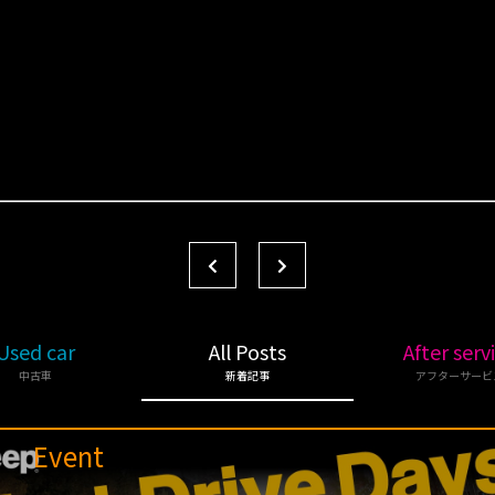
Used car
All Posts
After serv
中古車
新着記事
アフターサービ
Event