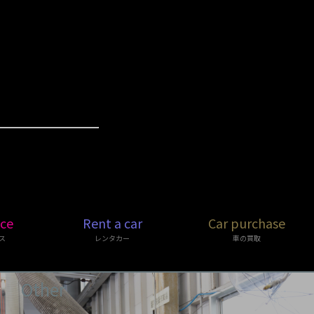
ice
Rent a car
Car purchase
ス
レンタカー
車の買取
Other