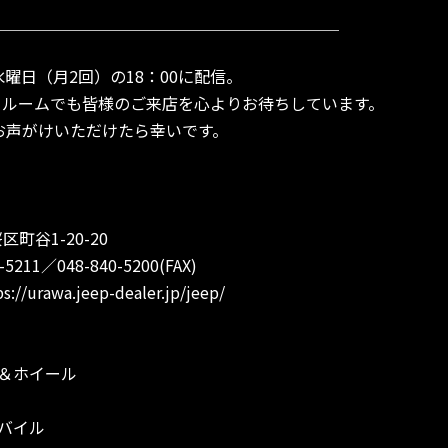
＿＿＿＿＿＿＿＿＿＿＿＿＿＿＿＿＿＿＿＿＿＿
水曜日（月2回）の18：00に配信。
ールームでも皆様のご来店を心よりお待ちしています。
よとお声がけいただけたら幸いです。
町谷1-20-20
211／048-840-5200(FAX)
ps://urawa.jeep-dealer.jp/jeep/
＆ホイール
バイル