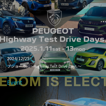
2024/12/25
プジョー市川〜Highway Test Drive Days.〜
Event