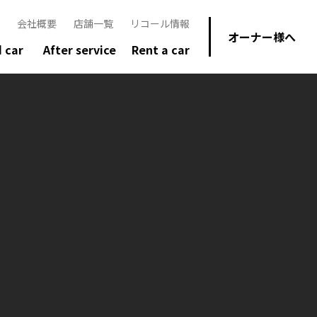
会社概要
店舗一覧
リコール情報
オーナー様へ
 car
After service
Rent a car