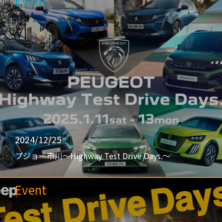
2024/12/25
プジョー市川〜Highway Test Drive Days.〜
Event