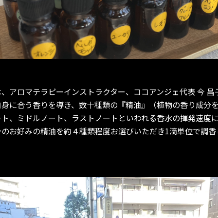
、アロマテラピーインストラクター、ココアンジェ代表 今 昌
自身に合う香りを導き、数十種類の『精油』（植物の香り成分
ート、ミドルノート、ラストノートといわれる香水の揮発速度
身のお好みの精油を約４種類程度お選びいただき1滴単位で調香