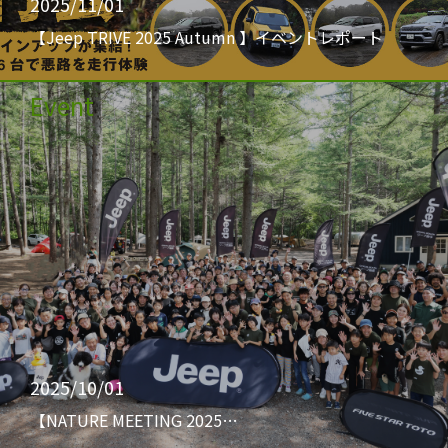
2025/11/01
【Jeep TRIVE 2025 Autumn 】イベントレポート
Event
2025/10/01
【NATURE MEETING 2025…