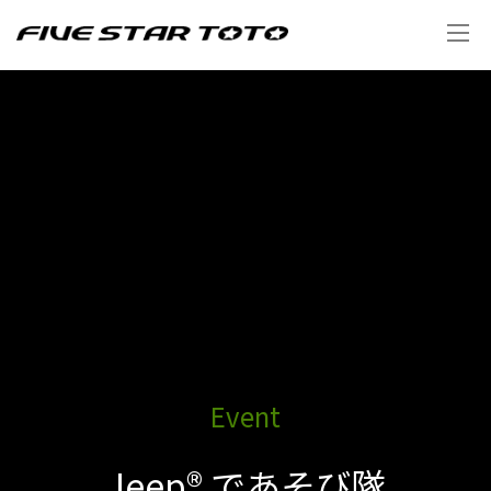
Event
Jeep® であそび隊