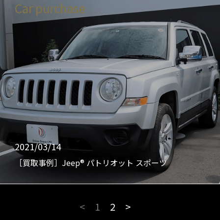
Car purchase
2021/03/14
［買取事例］Jeep® パトリオット スポーツ
<
1
2
>