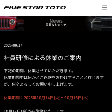
News
重要なお知らせ
2025/09/17
社員研修による休業のご案内
下記の期間、休業させていただきます。
休業期間中は何かとご迷惑をお掛けすることと存じます
が、何卒よろしくお願い申し上げます。
休業期間：
2025
年
10
月
14
日
(
火
)
～
10
月
16
日
(木
)
10月17日(金)から営業いたします。