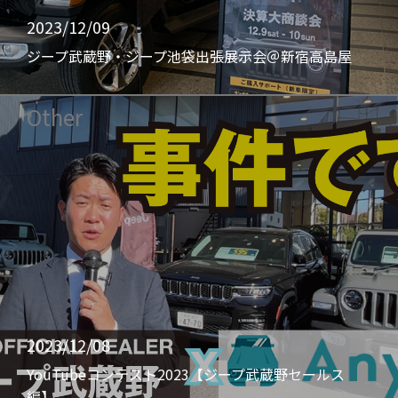
2023/12/09
ジープ武蔵野・ジープ池袋出張展示会＠新宿高島屋
Other
2023/12/08
YouTubeコンテスト2023【ジープ武蔵野セールス
編】