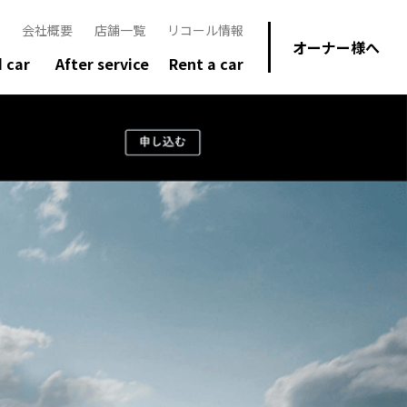
会社概要
店舗一覧
リコール情報
オーナー様へ
 car
After service
Rent a car