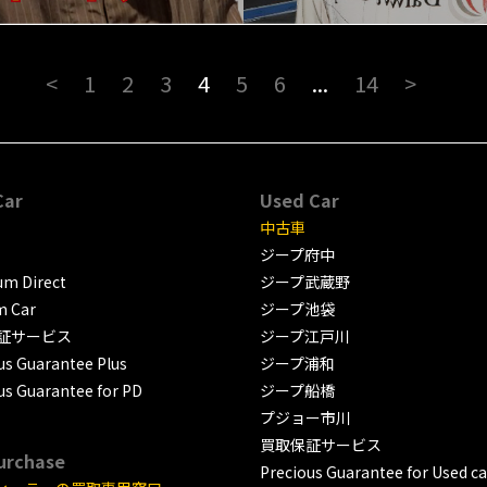
<
1
2
3
4
5
6
...
14
>
Car
Used Car
中古車
ジープ府中
m Direct
ジープ武蔵野
m Car
ジープ池袋
証サービス
ジープ江戸川
us Guarantee Plus
ジープ浦和
us Guarantee for PD
ジープ船橋
プジョー市川
買取保証サービス
urchase
Precious Guarantee for Used ca