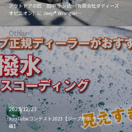
アウトドアの匠 田中 ケン氏 （有限会社ダディーズ
オピニオン）に Jeep® Wrangler…
Other
2023/12/23
YouTubeコンテスト2023【ジープ府中 サービス
編】