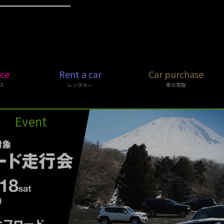
ice
Rent a car
Car purchase
ス
レンタカー
車の買取
Event