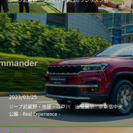
ジープ武蔵野 プライベートゴルフレッスン会
Event
2023/03/25
ジープ武蔵野・池袋・江戸川 出張展示 ＠新宿中央
公園 - Real Experience -