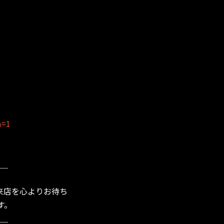
n=1
＿
来店を心よりお待ち
す。
＿