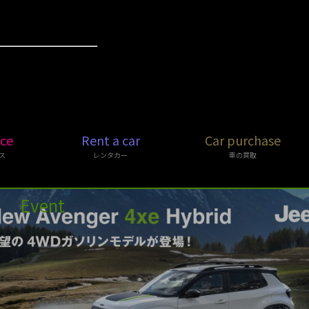
ice
Rent a car
Car purchase
ス
レンタカー
車の買取
Event