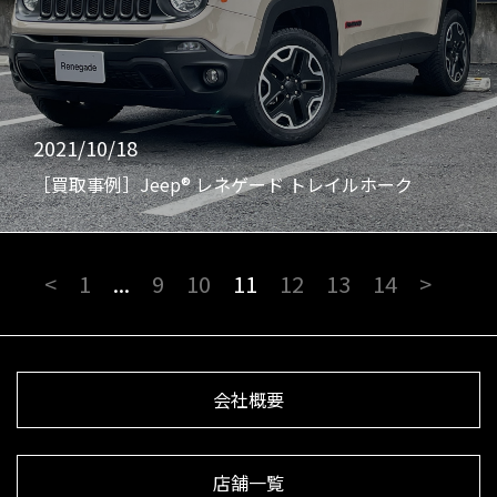
2021/10/18
［買取事例］Jeep® レネゲード トレイルホーク
<
1
...
9
10
11
12
13
14
>
会社概要
店舗一覧