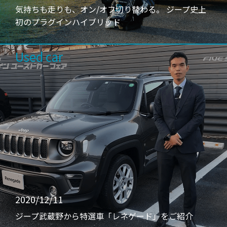
気持ちも走りも、オン/オフ切り替わる。 ジープ史上
初のプラグインハイブリッド
Used car
2020/12/11
ジープ武蔵野から特選車「レネゲード」をご紹介