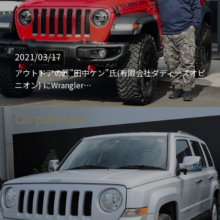
2021/03/17
アウトドアの匠”田中ケン”氏(有限会社ダディーズオピ
ニオン) にWrangler…
Car purchase