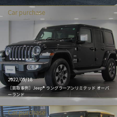
Car purchase
2022/05/18
［買取事例］Jeep® ラングラーアンリミテッド オーバ
ーランド
Car purchase