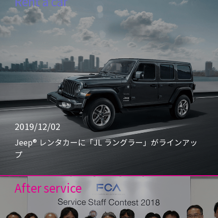
Rent a car
2019/12/02
Jeep® レンタカーに「JL ラングラー」がラインアッ
プ
After service