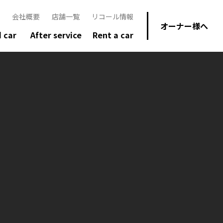
会社概要
店舗一覧
リコール情報
オーナー様へ
 car
After service
Rent a car