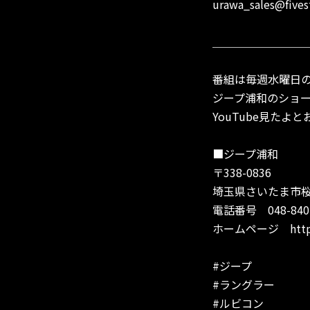
urawa_sales@fives
＿＿＿＿＿＿＿＿
番組は毎週水曜日の
ジープ浦和のショ
YouTube見た
■ジープ浦和
〒338-0836
埼玉県さいたま市桜区
電話番号 048-840-5
ホームページ
htt
#ジープ
#ラングラー
#ルビコン