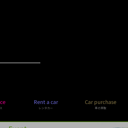
ice
Rent a car
Car purchase
ス
レンタカー
車の買取