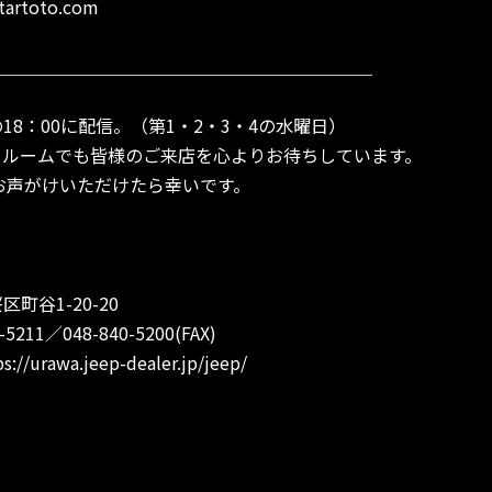
tartoto.com
＿＿＿＿＿＿＿＿＿＿＿＿＿＿＿＿＿＿＿＿＿＿
18：00に配信。（第1・2・3・4の水曜日）
ールームでも皆様のご来店を心よりお待ちしています。
よとお声がけいただけたら幸いです。
町谷1-20-20
211／048-840-5200(FAX)
ps://urawa.jeep-dealer.jp/jeep/