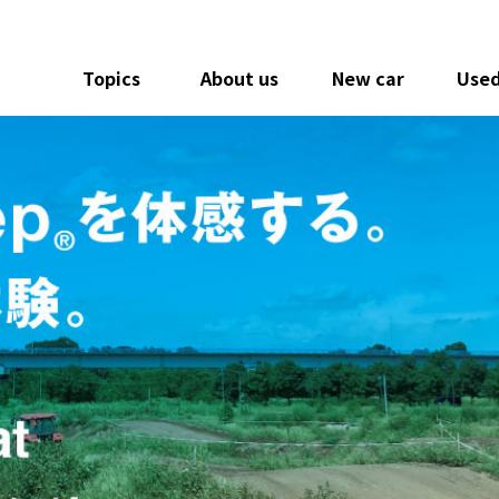
Topics
About us
New car
Used