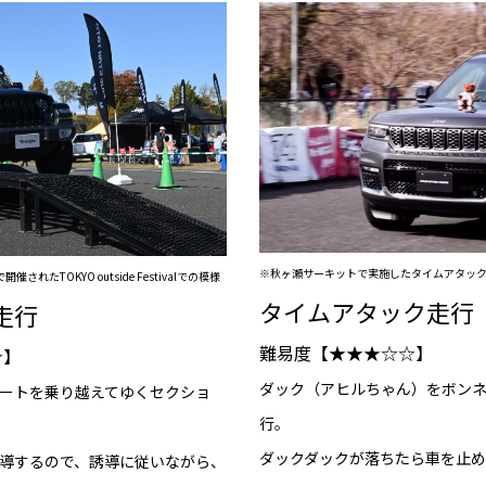
※秋ヶ瀬サーキットで実施したタイムアタッ
されたTOKYO outside Festivalでの模様
タイムアタック走行
走行
難易度【★★★☆☆】
☆】
ダック（アヒルちゃん）をボン
ートを乗り越えてゆくセクショ
行。
ダックダックが落ちたら車を止
導するので、誘導に従いながら、