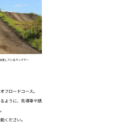
試走しているラングラー
るオフロードコース。
きるように、先導車や誘
す。
堪能ください。