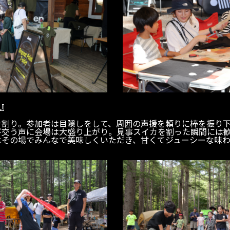
』
カ割り。参加者は目隠しをして、周囲の声援を頼りに棒を振り
び交う声に会場は大盛り上がり。見事スイカを割った瞬間には
はその場でみんなで美味しくいただき、甘くてジューシーな味