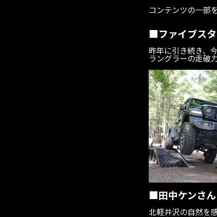
コンテンツの一部
■ファイブスター
昨年に引き続き、今回
ラングラーの走破
■田中ケンさん
北軽井沢の自然を