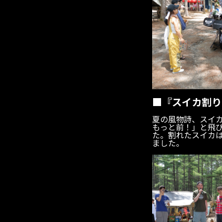
■『スイカ割り
夏の風物詩、スイ
もっと前！」と飛
た。割れたスイカ
ました。