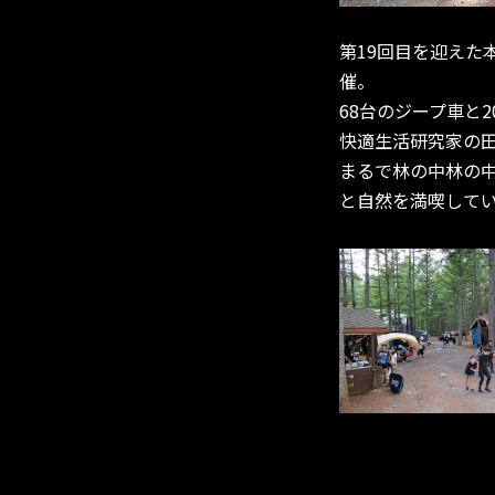
第19回目を迎えた本
催。
68台のジープ車と
快適生活研究家の田
まるで林の中林の
と自然を満喫して