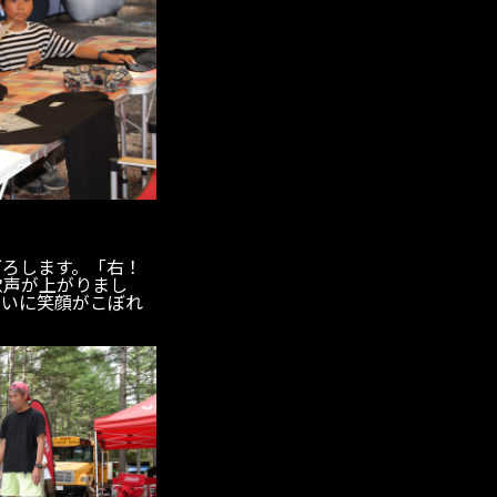
下ろします。「右！
歓声が上がりまし
わいに笑顔がこぼれ