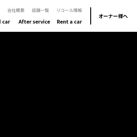
会社概要
店舗一覧
リコール情報
オーナー様へ
 car
After service
Rent a car