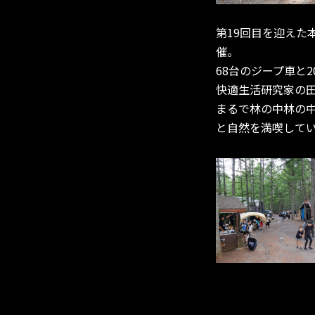
第19回目を迎えた本
催。
68台のジープ車と
快適生活研究家の田
まるで林の中林の
と自然を満喫して