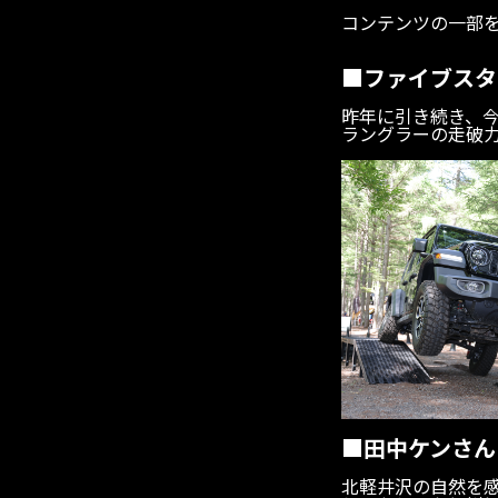
コンテンツの一部
■ファイブスター
昨年に引き続き、今回
ラングラーの走破
■田中ケンさん
北軽井沢の自然を