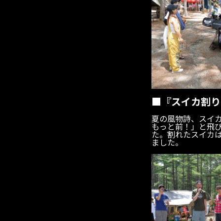
■『スイカ割り
夏の風物詩、スイ
もっと前！」と飛
た。割れたスイカ
ました。