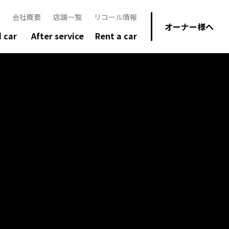
会社概要
店舗一覧
リコール情報
オーナー様へ
 car
After service
Rent a car