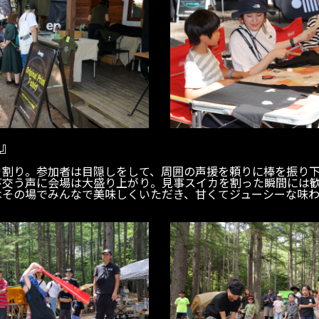
』
カ割り。参加者は目隠しをして、周囲の声援を頼りに棒を振り
び交う声に会場は大盛り上がり。見事スイカを割った瞬間には
はその場でみんなで美味しくいただき、甘くてジューシーな味