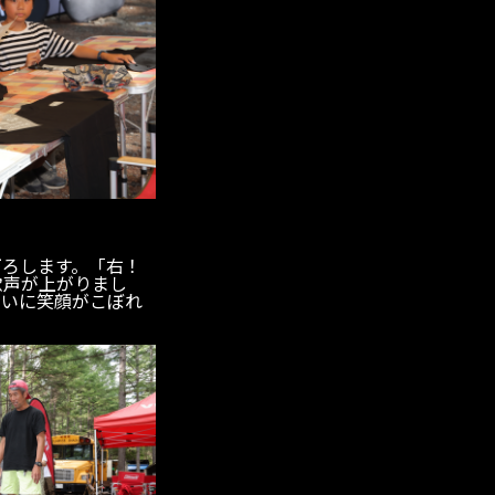
下ろします。「右！
歓声が上がりまし
わいに笑顔がこぼれ