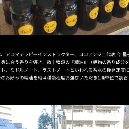
、アロマテラピーインストラクター、ココアンジェ代表 今 昌
自身に合う香りを導き、数十種類の『精油』（植物の香り成分
ート、ミドルノート、ラストノートといわれる香水の揮発速度
身のお好みの精油を約４種類程度お選びいただき1滴単位で調香