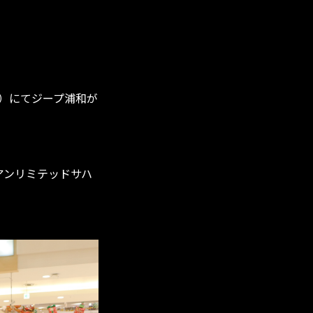
東）にてジープ浦和が
アンリミテッドサハ