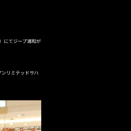
東）にてジープ浦和が
アンリミテッドサハ