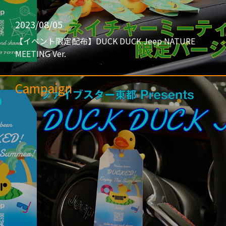
2023/08/05
【イベント限定配布】DUCK DUCK Jeep NATURE
MEETING Ver.
Campaign