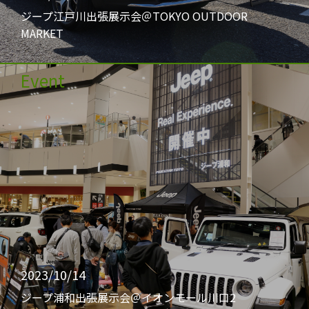
ジープ江戸川出張展示会＠TOKYO OUTDOOR
MARKET
Event
2023/10/14
ジープ浦和出張展示会＠イオンモール川口2