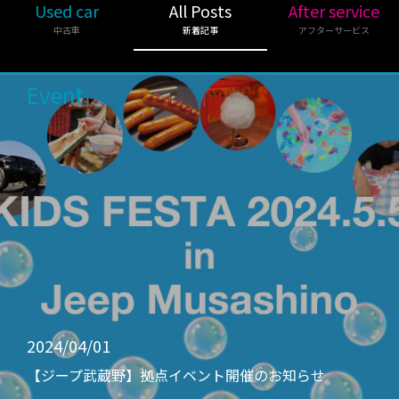
Used car
All Posts
After service
中古車
新着記事
アフターサービス
Event
2024/04/01
【ジープ武蔵野】拠点イベント開催のお知らせ