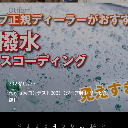
Other
2023/12/23
YouTubeコンテスト2023【ジープ府中 サービス
編】
<
1
2
3
4
5
6
...
14
>