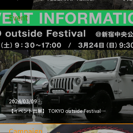
Event
2024/03/09
【イベント出展】 TOKYO outside Festival…
Campaign