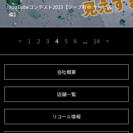
YouTubeコンテスト2023【ジープ府中 サービス
編】
<
1
2
3
4
5
6
...
14
>
会社概要
店舗一覧
リコール情報