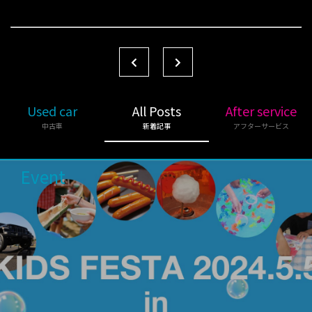
Used car
All Posts
After service
中古車
新着記事
アフターサービス
Event