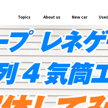
Topics
About us
New car
Used