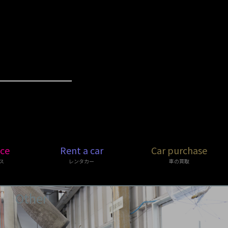
ice
Rent a car
Car purchase
ス
レンタカー
車の買取
Other