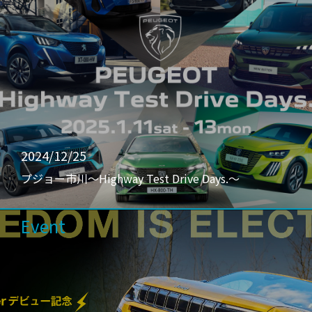
2024/12/25
プジョー市川〜Highway Test Drive Days.〜
Event